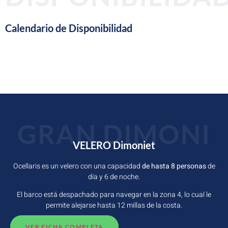
Calendario de Disponibilidad
GRAN DIMONI
VELERO Dimoniet
Ocellaris es un
velero con una capacidad
de hasta 8 personas
de
día y 6 de noche.
El barco está despachado para navegar en la zona 4, lo cual le
permite alejarse hasta 12 millas de la costa.
VER FICHA COMPLETA