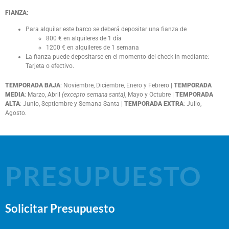
FIANZA:
Para alquilar este barco se deberá depositar una fianza de
800 € en alquileres de 1 día
1200 € en alquileres de 1 semana
La fianza puede depositarse en el momento del check-in mediante:
Tarjeta o efectivo.
TEMPORADA BAJA
: Noviembre, Diciembre, Enero y Febrero |
TEMPORADA
MEDIA
: Marzo, Abril
(excepto semana santa)
, Mayo y Octubre |
TEMPORADA
ALTA
: Junio, Septiembre y Semana Santa |
TEMPORADA EXTRA
: Julio,
Agosto.
PRESUPUESTO
Solicitar Presupuesto