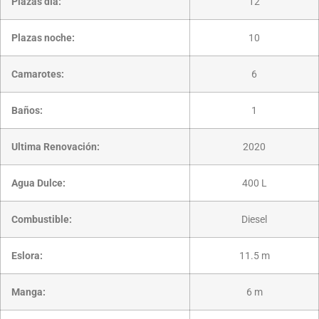
Plazas día:
12
Plazas noche:
10
Camarotes:
6
Baños:
1
Ultima Renovación:
2020
Agua Dulce:
400 L
Combustible:
Diesel
Eslora:
11.5 m
Manga:
6 m