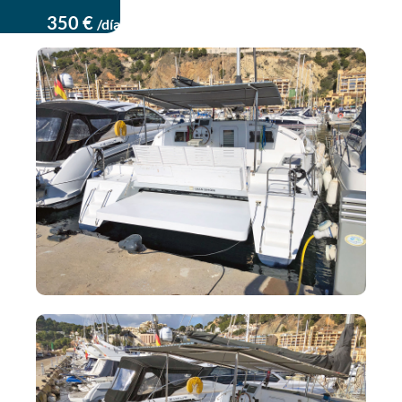
350 €
/día