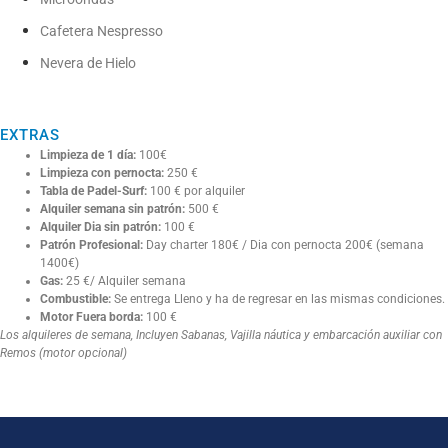
Cafetera Nespresso
Nevera de Hielo
EXTRAS
Limpieza de 1 día:
100€
Limpieza con pernocta:
250 €
Tabla de Padel-Surf:
100 € por alquiler
Alquiler semana sin patrón:
500 €
Alquiler Dia sin patrón:
100 €
Patrón Profesional:
Day charter 180€ / Dia con pernocta 200€ (semana
1400€)
Gas:
25 €/ Alquiler semana
Combustible:
Se entrega Lleno y ha de regresar en las mismas condiciones.
Motor Fuera borda:
100 €
Los alquileres de semana, Incluyen Sabanas, Vajilla náutica y embarcación auxiliar con
Remos (motor opcional)